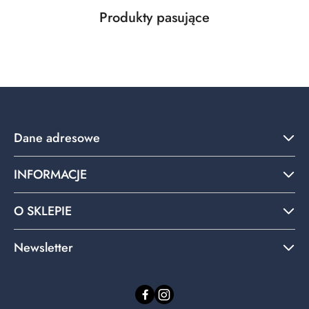
Produkty
Produkty pasujące
Pomiń karuzelę produktów
o
statusie:
Dane adresowe
INFORMACJE
O SKLEPIE
Newsletter