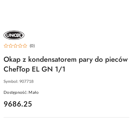
UNOX
–
PIECE
DLA
(0)
GASTRONOMII
Okap z kondensatorem pary do pieców
ChefTop EL GN 1/1
Symbol:
907718
Dostępność:
Mało
cena:
9686.25