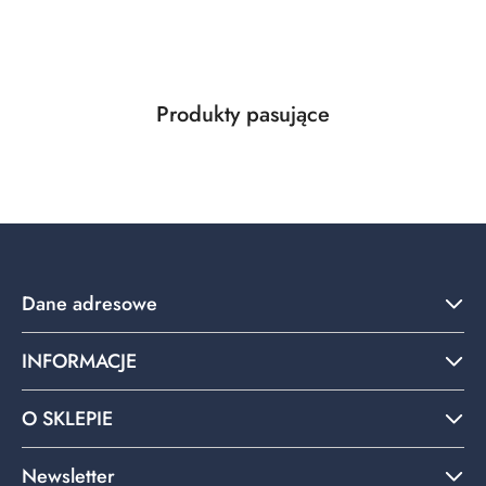
Produkty
Produkty pasujące
Pomiń karuzelę produktów
o
statusie:
Dane adresowe
INFORMACJE
O SKLEPIE
Newsletter