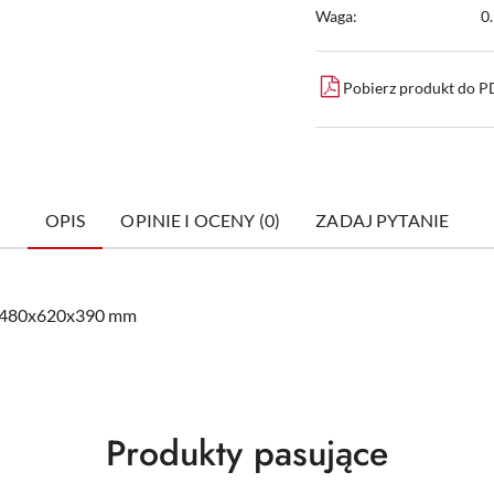
Waga:
0
Pobierz produkt do 
OPIS
OPINIE I OCENY (0)
ZADAJ PYTANIE
 1480x620x390 mm
Produkty
Produkty pasujące