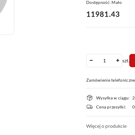
Dostępność:
Mało
cena:
11981.43
Ilość
szt.
Zamówienie telefoniczn
Dostępność
Wysyłka w ciągu:
2
i
Cena przesyłki:
dostawa
Więcej o produkcie