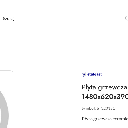
STALGAST
–
WYPOSAŻENIE
DLA
Płyta grzewcz
GASTRONOMII
1480x620x39
Symbol:
ST320151
Płyta grzewcza ceram