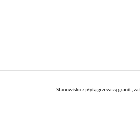
Stanowisko z płytą grzewczą granit 
Pomiń karuzelę produktów