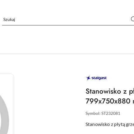
STALGAST
–
WYPOSAŻENIE
DLA
Stanowisko z p
GASTRONOMII
799x750x880
Symbol:
ST232081
Stanowisko z płytą gr