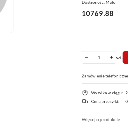
Dostępność:
Mało
cena:
10769.88
Ilość
szt.
Zamówienie telefoniczn
Dostępność
Wysyłka w ciągu:
2
i
Cena przesyłki:
dostawa
Więcej o produkcie