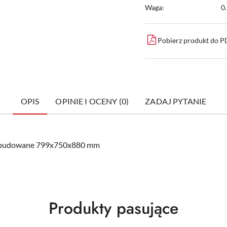
Waga:
0
Pobierz produkt do 
OPIS
OPINIE I OCENY (0)
ZADAJ PYTANIE
, zabudowane 799x750x880 mm
Produkty
Produkty pasujące