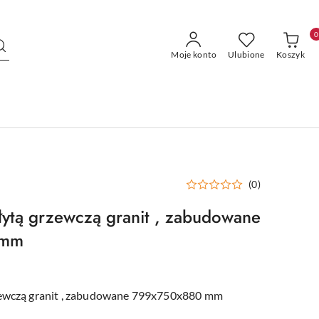
0
Moje konto
Ulubione
Koszyk
(0)
łytą grzewczą granit , zabudowane
 mm
zewczą granit , zabudowane 799x750x880 mm