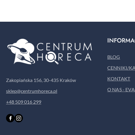
INFORMA
BLOG
CENNIKI/K
KONTAKT
Zakopiańska 156, 30-435 Kraków
O NAS - EV
sklep@centrumhoreca.pl
+48 509 016 299