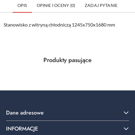
OPIS
OPINIE I OCENY (0)
ZADAJ PYTANIE
Stanowisko z witryną chłodniczą 1245x750x1680 mm
Produkty
Produkty pasujące
Pomiń karuzelę produktów
o
statusie:
Dane adresowe
INFORMACJE