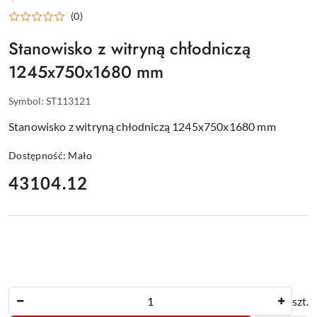
WYPOSAŻENIE
(0)
DLA
GASTRONOMII
Stanowisko z witryną chłodniczą
1245x750x1680 mm
Symbol:
ST113121
Stanowisko z witryną chłodniczą 1245x750x1680 mm
Dostępność:
Mało
cena:
43104.12
Ilość
szt.