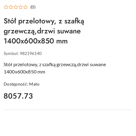
WYPOSAŻENIE
(0)
DLA
GASTRONOMII
Stół przelotowy, z szafką
grzewczą,drzwi suwane
1400x600x850 mm
Symbol:
982196140
Stół przelotowy, z szafką grzewczą,drzwi suwane
1400x600x850 mm
Dostępność:
Mało
cena:
8057.73