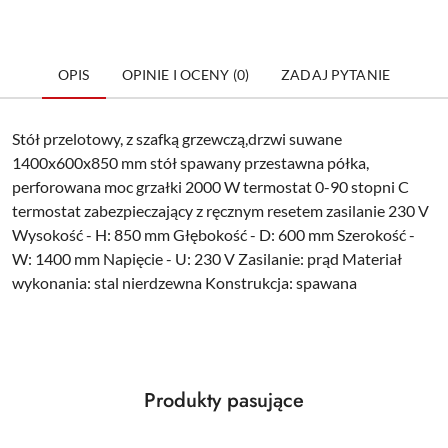
OPIS
OPINIE I OCENY (0)
ZADAJ PYTANIE
Stół przelotowy, z szafką grzewczą,drzwi suwane
1400x600x850 mm stół spawany przestawna półka,
perforowana moc grzałki 2000 W termostat 0-90 stopni C
termostat zabezpieczający z ręcznym resetem zasilanie 230 V
Wysokość - H: 850 mm Głębokość - D: 600 mm Szerokość -
W: 1400 mm Napięcie - U: 230 V Zasilanie: prąd Materiał
wykonania: stal nierdzewna Konstrukcja: spawana
Produkty
Produkty pasujące
Pomiń karuzelę produktów
o