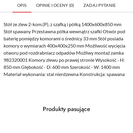
OPIS
OPINIE I OCENY (0)
ZADAJ PYTANIE
Stół ze zlew 2-kom.(P), z szafką i półką 1400x600x850 mm
Stół spawany Przestawna półka wewnątrz szafki Otwór pod
baterię pomiędzy komorami o średnicy 33 mm Stół posiada
komory o wymiarach 400x400x250 mm Możliwość wycięcia
otworu pod rozdrabniacz odpadów Możliwy montaż zamka
982320001 Komory zlewu po prawej stronie Wysokość - H:
850 mm Głębokość - D: 600 mm Szerokość - W: 1400 mm
Materiał wykonania: stal nierdzewna Konstrukcja: spawana
Produkty
Produkty pasujące
Pomiń karuzelę produktów
o
statusie: