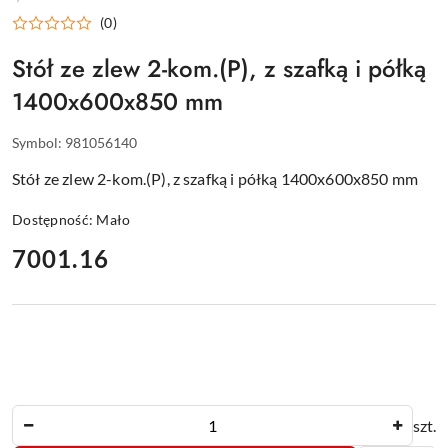
WYPOSAŻENIE
(0)
DLA
GASTRONOMII
Stół ze zlew 2-kom.(P), z szafką i półką
1400x600x850 mm
Symbol:
981056140
Stół ze zlew 2-kom.(P), z szafką i półką 1400x600x850 mm
Dostępność:
Mało
cena:
7001.16
Ilość
szt.