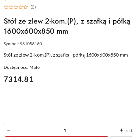
WYPOSAŻENIE
(0)
DLA
GASTRONOMII
Stół ze zlew 2-kom.(P), z szafką i półką
1600x600x850 mm
Symbol:
981056160
Stół ze zlew 2-kom.(P), z szafką i półką 1600x600x850 mm
Dostępność:
Mało
cena:
7314.81
Ilość
szt.