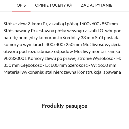
OPIS
OPINIE I OCENY (0)
ZADAJ PYTANIE
Stół ze zlew 2-kom.(P), z szafką i półką 1600x600x850 mm
Stół spawany Przestawna półka wewnątrz szafki Otwór pod
baterię pomiędzy komorami o średnicy 33 mm Stół posiada
komory o wymiarach 400x400x250 mm Możliwość wycięcia
otworu pod rozdrabniacz odpadów Możliwy montaż zamka
982320001 Komory zlewu po prawej stronie Wysokość - H:
850 mm Głębokość - D: 600 mm Szerokość - W: 1600 mm
Materiał wykonania: stal nierdzewna Konstrukcja: spawana
Produkty
Produkty pasujące
Pomiń karuzelę produktów
o
statusie: