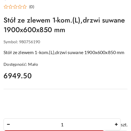
WYPOSAŻENIE
(0)
DLA
GASTRONOMII
Stół ze zlewem 1-kom.(L),drzwi suwane
1900x600x850 mm
Symbol:
980756190
Stół ze zlewem 1-kom.(L),drzwi suwane 1900x600x850 mm
Dostępność:
Mało
cena:
6949.50
Ilość
szt.