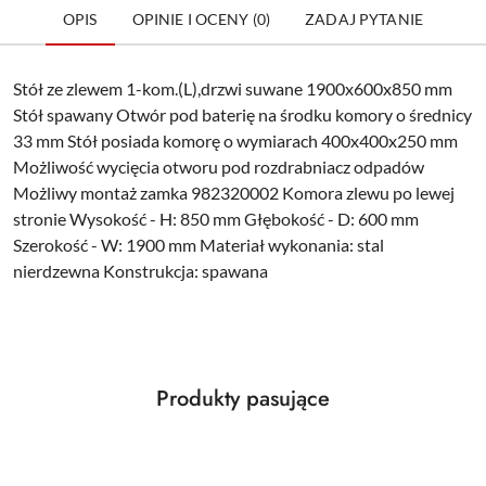
OPIS
OPINIE I OCENY (0)
ZADAJ PYTANIE
Stół ze zlewem 1-kom.(L),drzwi suwane 1900x600x850 mm
Stół spawany Otwór pod baterię na środku komory o średnicy
33 mm Stół posiada komorę o wymiarach 400x400x250 mm
Możliwość wycięcia otworu pod rozdrabniacz odpadów
Możliwy montaż zamka 982320002 Komora zlewu po lewej
stronie Wysokość - H: 850 mm Głębokość - D: 600 mm
Szerokość - W: 1900 mm Materiał wykonania: stal
nierdzewna Konstrukcja: spawana
Produkty
Produkty pasujące
Pomiń karuzelę produktów
o
statusie: