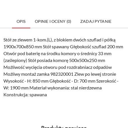
OPIS
OPINIE I OCENY (0)
ZADAJ PYTANIE
Stół ze zlewem 1-kom.(L), z blokiem dwóch szuflad i półką
1900x700x850 mm Stół spawany Głębokość szuflad 200 mm
Otwór pod baterię na środku komory o średnicy 33 mm
(zaślepiony) Stół posiada komorę 500x500x250 mm
Możliwość wycięcia otworu pod rozdrabniacz odpadów
Możliwy montaż zamka 982320001 Zlew po lewej stronie
Wysokość - H: 850 mm Głębokość - D: 700 mm Szerokość -
W: 1900 mm Materiał wykonania: stal nierdzewna
Konstrukcja: spawana
Produkty