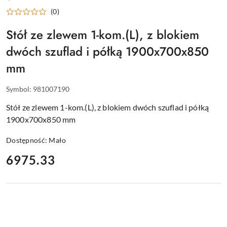
WYPOSAŻENIE
(0)
DLA
GASTRONOMII
Stół ze zlewem 1-kom.(L), z blokiem
dwóch szuflad i półką 1900x700x850
mm
Symbol:
981007190
Stół ze zlewem 1-kom.(L), z blokiem dwóch szuflad i półką
1900x700x850 mm
Dostępność:
Mało
cena:
6975.33