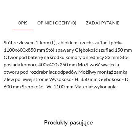
OPIS
OPINIE I OCENY (0)
ZADAJ PYTANIE
Stół ze zlewem 1-kom.(L), z blokiem trzech szuflad i półką
1100x600x850 mm Stół spawany Głębokość szuflad 150 mm
Otwór pod baterię na środku komory o średnicy 33 mm Stół
posiada komorę 400x400x250 mm Możliwość wycięcia
otworu pod rozdrabniacz odpadów Możliwy montaż zamka
Zlew po lewej stronie Wysokość - H: 850 mm Głębokość - D:
600 mm Szerokość - W: 1100 mm Materiał wykonania:
Produkty
Produkty pasujące
Pomiń karuzelę produktów
o