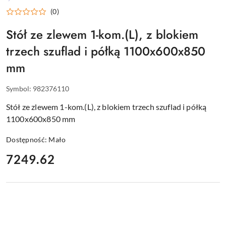
WYPOSAŻENIE
(0)
DLA
GASTRONOMII
Stół ze zlewem 1-kom.(L), z blokiem
trzech szuflad i półką 1100x600x850
mm
Symbol:
982376110
Stół ze zlewem 1-kom.(L), z blokiem trzech szuflad i półką
1100x600x850 mm
Dostępność:
Mało
cena:
7249.62