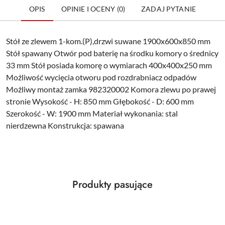
OPIS
OPINIE I OCENY (0)
ZADAJ PYTANIE
Stół ze zlewem 1-kom.(P),drzwi suwane 1900x600x850 mm
Stół spawany Otwór pod baterię na środku komory o średnicy
33 mm Stół posiada komorę o wymiarach 400x400x250 mm
Możliwość wycięcia otworu pod rozdrabniacz odpadów
Możliwy montaż zamka 982320002 Komora zlewu po prawej
stronie Wysokość - H: 850 mm Głębokość - D: 600 mm
Szerokość - W: 1900 mm Materiał wykonania: stal
nierdzewna Konstrukcja: spawana
Produkty
Produkty pasujące
Pomiń karuzelę produktów
o
statusie: