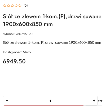
WYPOSAŻENIE
(0)
DLA
GASTRONOMII
Stół ze zlewem 1-kom.(P),drzwi suwane
1900x600x850 mm
Symbol:
980746190
Stół ze zlewem 1-kom.(P),drzwi suwane 1900x600x850 mm
Dostępność:
Mało
cena:
6949.50
Ilość
szt.