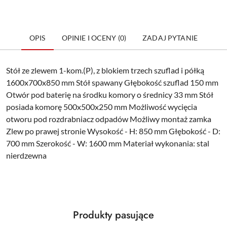
OPIS
OPINIE I OCENY (0)
ZADAJ PYTANIE
Stół ze zlewem 1-kom.(P), z blokiem trzech szuflad i półką
1600x700x850 mm Stół spawany Głębokość szuflad 150 mm
Otwór pod baterię na środku komory o średnicy 33 mm Stół
posiada komorę 500x500x250 mm Możliwość wycięcia
otworu pod rozdrabniacz odpadów Możliwy montaż zamka
Zlew po prawej stronie Wysokość - H: 850 mm Głębokość - D:
700 mm Szerokość - W: 1600 mm Materiał wykonania: stal
nierdzewna
Produkty
Produkty pasujące
Pomiń karuzelę produktów