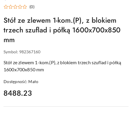
WYPOSAŻENIE
(0)
DLA
GASTRONOMII
Stół ze zlewem 1-kom.(P), z blokiem
trzech szuflad i półką 1600x700x850
mm
Symbol:
982367160
Stół ze zlewem 1-kom.(P), z blokiem trzech szuflad i półką
1600x700x850 mm
Dostępność:
Mało
cena:
8488.23