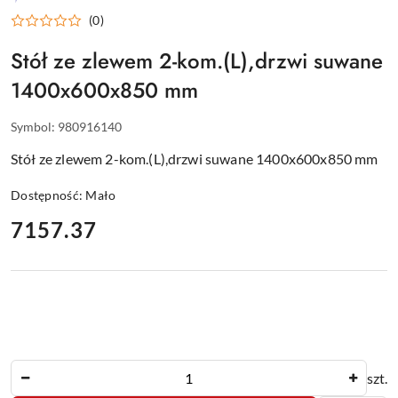
WYPOSAŻENIE
(0)
DLA
GASTRONOMII
Stół ze zlewem 2-kom.(L),drzwi suwane
1400x600x850 mm
Symbol:
980916140
Stół ze zlewem 2-kom.(L),drzwi suwane 1400x600x850 mm
Dostępność:
Mało
cena:
7157.37
Ilość
szt.