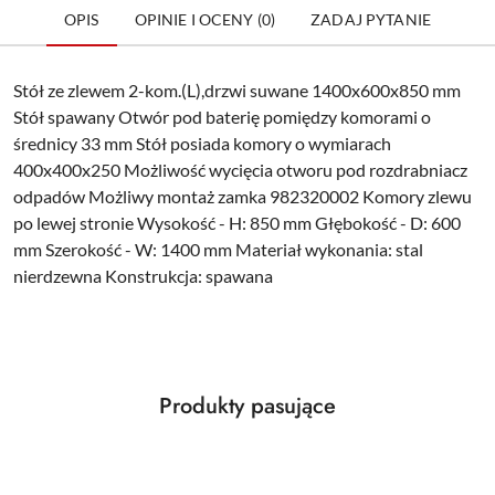
OPIS
OPINIE I OCENY (0)
ZADAJ PYTANIE
Stół ze zlewem 2-kom.(L),drzwi suwane 1400x600x850 mm
Stół spawany Otwór pod baterię pomiędzy komorami o
średnicy 33 mm Stół posiada komory o wymiarach
400x400x250 Możliwość wycięcia otworu pod rozdrabniacz
odpadów Możliwy montaż zamka 982320002 Komory zlewu
po lewej stronie Wysokość - H: 850 mm Głębokość - D: 600
mm Szerokość - W: 1400 mm Materiał wykonania: stal
nierdzewna Konstrukcja: spawana
Produkty
Produkty pasujące
Pomiń karuzelę produktów
o
statusie: