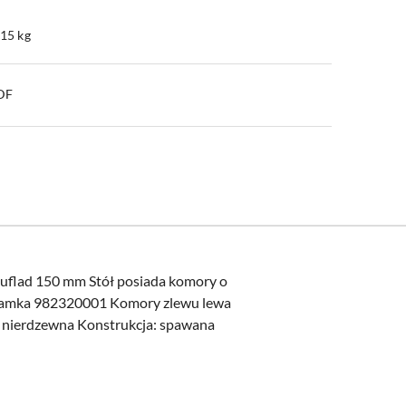
.15 kg
PDF
zuflad 150 mm Stół posiada komory o
zamka 982320001 Komory zlewu lewa
l nierdzewna Konstrukcja: spawana