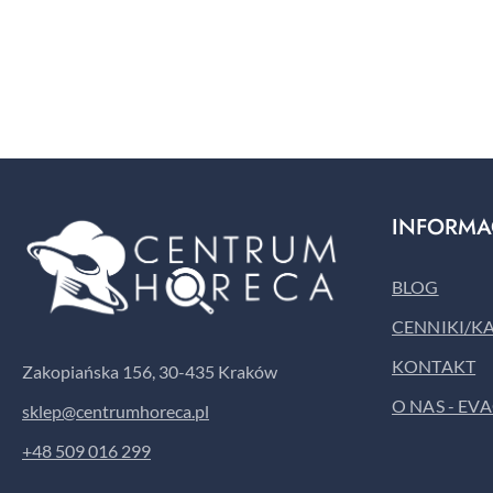
Pomiń karuzelę produktów
INFORMA
BLOG
CENNIKI/K
KONTAKT
Zakopiańska 156, 30-435 Kraków
O NAS - EV
sklep@centrumhoreca.pl
+48 509 016 299