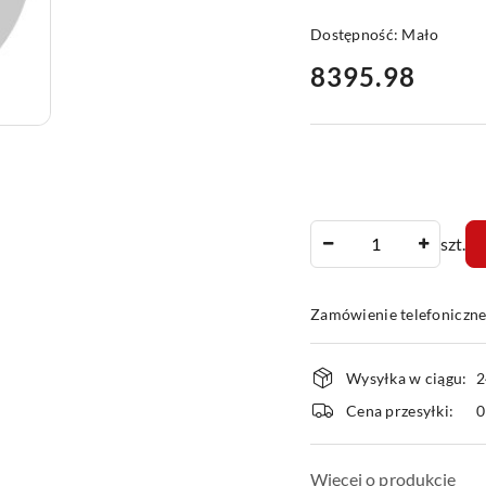
Dostępność:
Mało
cena:
8395.98
Ilość
szt.
Zamówienie telefoniczn
Dostępność
Wysyłka w ciągu:
2
i
Cena przesyłki:
dostawa
Więcej o produkcie