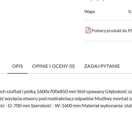
Waga:
0
Pobierz produkt do 
OPIS
OPINIE I OCENY (0)
ZADAJ PYTANIE
rzech szuflad i półką 1600x700x850 mm Stół spawany Głębokość s
 wycięcia otworu pod rozdrabniacz odpadów Możliwy montaż 
ć - D: 700 mm Szerokość - W: 1600 mm Materiał wykonania: sta