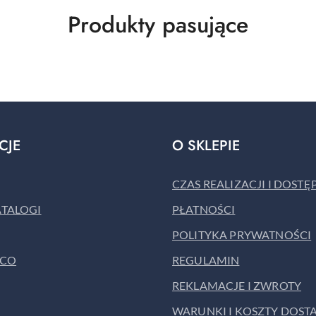
Produkty
Produkty pasujące
o
statusie:
CJE
O SKLEPIE
CZAS REALIZACJI I DOST
ATALOGI
PŁATNOŚCI
POLITYKA PRYWATNOŚCI
ACO
REGULAMIN
REKLAMACJE I ZWROTY
WARUNKI I KOSZTY DOST