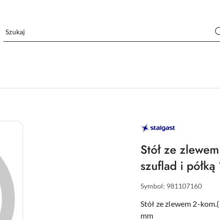
STALGAST
–
WYPOSAŻENIE
DLA
Stół ze zlewem
GASTRONOMII
szuflad i pół
Symbol:
981107160
Stół ze zlewem 2-kom.(
mm