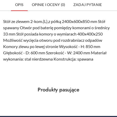
OPIS
OPINIE I OCENY (0)
ZADAJ PYTANIE
Stół ze zlewem 2-kom.(L),z półką 2400x600x850 mm Stół
spawany Otwór pod baterię pomiędzy komorami o średnicy
33 mm Stół posiada komory o wymiarach 400x400x250
Możliwość wycięcia otworu pod rozdrabniacz odpadów
Komory zlewu po lewej stronie Wysokość - H: 850 mm
Głębokość - D: 600 mm Szerokość - W: 2400 mm Materiał
wykonania: stal nierdzewna Konstrukcja: spawana
Produkty
Produkty pasujące
Pomiń karuzelę produktów
o
statusie: