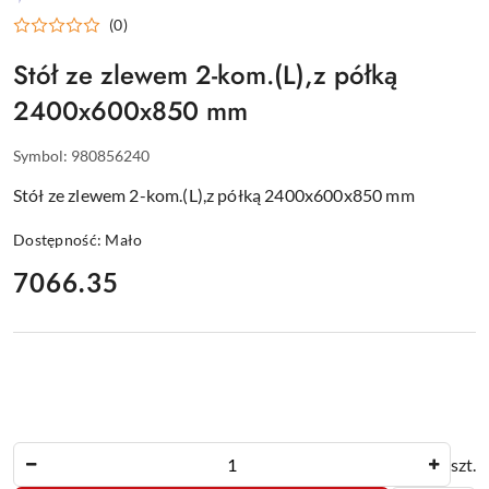
WYPOSAŻENIE
(0)
DLA
GASTRONOMII
Stół ze zlewem 2-kom.(L),z półką
2400x600x850 mm
Symbol:
980856240
Stół ze zlewem 2-kom.(L),z półką 2400x600x850 mm
Dostępność:
Mało
cena:
7066.35
Ilość
szt.