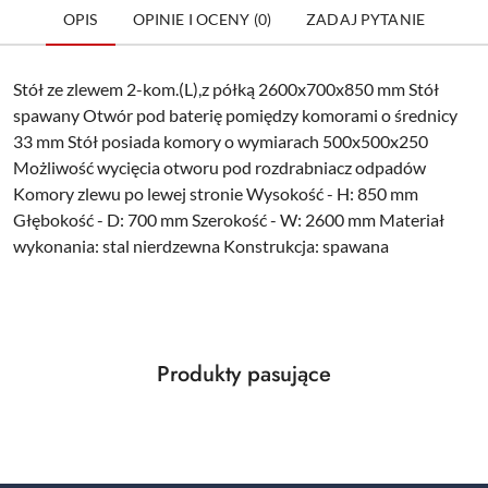
OPIS
OPINIE I OCENY (0)
ZADAJ PYTANIE
Stół ze zlewem 2-kom.(L),z półką 2600x700x850 mm Stół
spawany Otwór pod baterię pomiędzy komorami o średnicy
33 mm Stół posiada komory o wymiarach 500x500x250
Możliwość wycięcia otworu pod rozdrabniacz odpadów
Komory zlewu po lewej stronie Wysokość - H: 850 mm
Głębokość - D: 700 mm Szerokość - W: 2600 mm Materiał
wykonania: stal nierdzewna Konstrukcja: spawana
Produkty
Produkty pasujące
Pomiń karuzelę produktów
o
statusie: