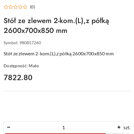
WYPOSAŻENIE
(0)
DLA
GASTRONOMII
Stół ze zlewem 2-kom.(L),z półką
2600x700x850 mm
Symbol:
980857260
Stół ze zlewem 2-kom.(L),z półką 2600x700x850 mm
Dostępność:
Mało
cena:
7822.80
Ilość
szt.