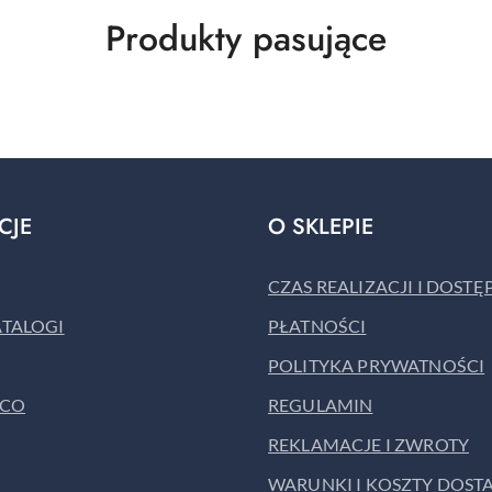
Produkty
Produkty pasujące
o
statusie:
CJE
O SKLEPIE
CZAS REALIZACJI I DOST
ATALOGI
PŁATNOŚCI
POLITYKA PRYWATNOŚCI
ACO
REGULAMIN
REKLAMACJE I ZWROTY
WARUNKI I KOSZTY DOST