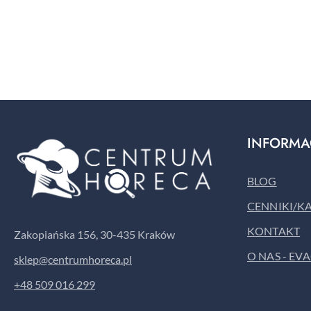
Pomiń karuzelę produktów
INFORMA
BLOG
CENNIKI/K
KONTAKT
Zakopiańska 156, 30-435 Kraków
O NAS - EV
sklep@centrumhoreca.pl
+48 509 016 299