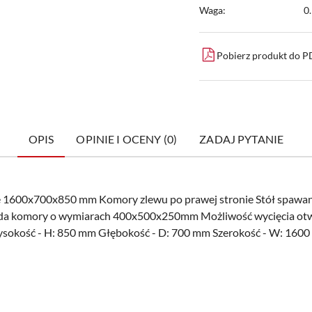
Waga:
0
Pobierz produkt do 
OPIS
OPINIE I OCENY (0)
ZADAJ PYTANIE
ne 1600x700x850 mm Komory zlewu po prawej stronie Stół spawa
iada komory o wymiarach 400x500x250mm Możliwość wycięcia ot
kość - H: 850 mm Głębokość - D: 700 mm Szerokość - W: 1600 