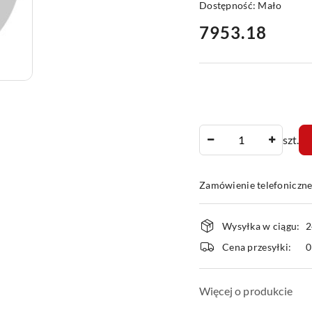
Dostępność:
Mało
cena:
7953.18
Ilość
szt.
Zamówienie telefoniczn
Dostępność
Wysyłka w ciągu:
2
i
Cena przesyłki:
dostawa
Więcej o produkcie