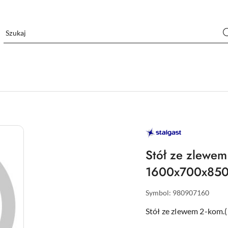
STALGAST
–
WYPOSAŻENIE
DLA
Stół ze zlewem
GASTRONOMII
1600x700x85
Symbol:
980907160
Stół ze zlewem 2-kom