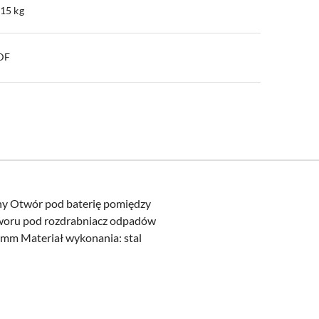
.15 kg
PDF
ny Otwór pod baterię pomiędzy
woru pod rozdrabniacz odpadów
mm Materiał wykonania: stal