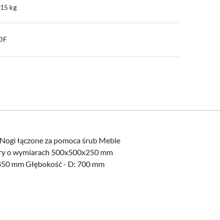
.15 kg
PDF
 Nogi łączone za pomoca śrub Meble
omory o wymiarach 500x500x250 mm
 850 mm Głębokość - D: 700 mm