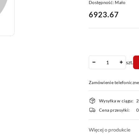
Dostępność:
Mało
cena:
6923.67
Ilość
szt.
Zamówienie telefoniczn
Dostępność
Wysyłka w ciągu:
2
i
Cena przesyłki:
dostawa
Więcej o produkcie