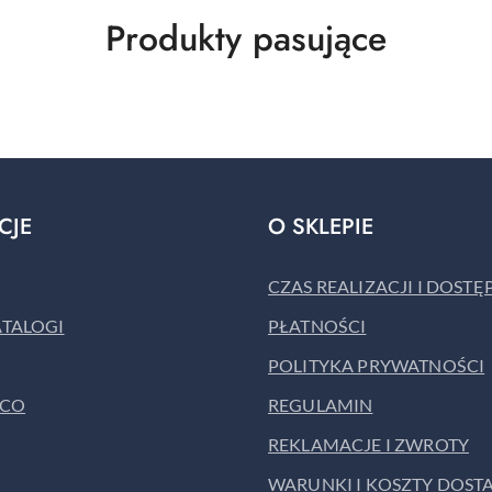
Produkty
Produkty pasujące
o
statusie:
CJE
O SKLEPIE
CZAS REALIZACJI I DOST
ATALOGI
PŁATNOŚCI
POLITYKA PRYWATNOŚCI
ACO
REGULAMIN
REKLAMACJE I ZWROTY
WARUNKI I KOSZTY DOST