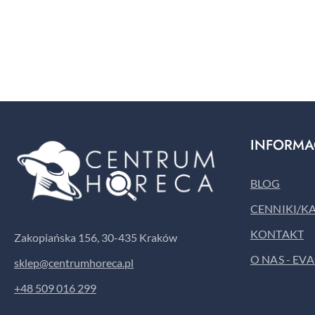
Pomiń karuzelę produktów
INFORMA
BLOG
CENNIKI/K
KONTAKT
Zakopiańska 156, 30-435 Kraków
O NAS - EV
sklep@centrumhoreca.pl
+48 509 016 299