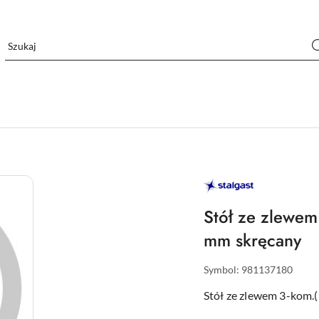
STALGAST
–
WYPOSAŻENIE
DLA
Stół ze zlewe
GASTRONOMII
mm skręcany
Symbol:
981137180
Stół ze zlewem 3-kom.