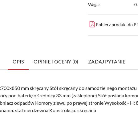
Waga:
0
Pobierz produkt do 
OPIS
OPINIE I OCENY (0)
ZADAJ PYTANIE
0x700x850 mm skręcany Stół skręcany do samodzielnego montażu
ory pod baterię o średnicy 33 mm (zaślepione) Stół posiada k
abniacz odpadów Komory zlewu po prawej stronie Wysokość - H:
nania: stal nierdzewna Konstrukcja: skręcana