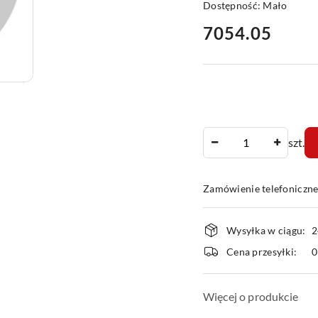
Dostępność:
Mało
cena:
7054.05
Ilość
szt.
Zamówienie telefoniczn
Dostępność
Wysyłka w ciągu:
2
i
Cena przesyłki:
dostawa
Więcej o produkcie