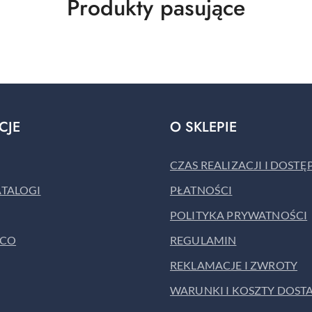
Produkty
Produkty pasujące
o
statusie:
CJE
O SKLEPIE
CZAS REALIZACJI I DOST
ATALOGI
PŁATNOŚCI
POLITYKA PRYWATNOŚCI
ACO
REGULAMIN
REKLAMACJE I ZWROTY
WARUNKI I KOSZTY DOST