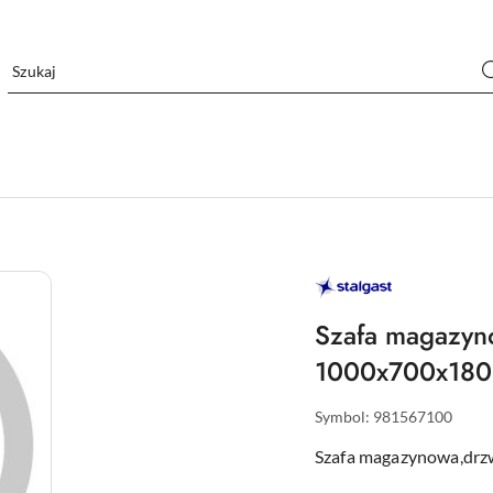
STALGAST
–
WYPOSAŻENIE
DLA
Szafa magazyn
GASTRONOMII
1000x700x18
Symbol:
981567100
Szafa magazynowa,dr