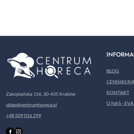
Pomiń karuzelę produktów
INFORMA
BLOG
CENNIKI/K
KONTAKT
Zakopiańska 156, 30-435 Kraków
O NAS - EV
sklep@centrumhoreca.pl
+48 509 016 299