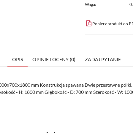
Waga:
0
Pobierz produkt do 
OPIS
OPINIE I OCENY (0)
ZADAJ PYTANIE
1000x700x1800 mm Konstrukcja spawana Dwie przestawne półki,
kość - H: 1800 mm Głębokość - D: 700 mm Szerokość - W: 1000