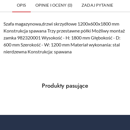
OPIS
OPINIE I OCENY (0)
ZADAJ PYTANIE
Szafa magazynowa,drzwi skrzydłowe 1200x600x1800 mm
Konstrukcja spawana Trzy przestawne półki Możliwy montaż
zamka 982320001 Wysokość - H: 1800 mm Głębokość - D:
600 mm Szerokość - W: 1200 mm Materiał wykonania: stal
nierdzewna Konstrukcja: spawana
Produkty
Produkty pasujące
Pomiń karuzelę produktów
o
statusie: