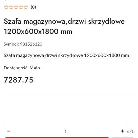
WYPOSAŻENIE
(0)
DLA
GASTRONOMII
Szafa magazynowa,drzwi skrzydłowe
1200x600x1800 mm
Symbol:
981526120
Szafa magazynowa,drzwi skrzydłowe 1200x600x1800 mm
Dostępność:
Mało
cena:
7287.75
Ilość
szt.