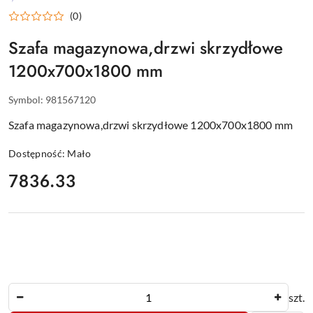
WYPOSAŻENIE
(0)
DLA
GASTRONOMII
Szafa magazynowa,drzwi skrzydłowe
1200x700x1800 mm
Symbol:
981567120
Szafa magazynowa,drzwi skrzydłowe 1200x700x1800 mm
Dostępność:
Mało
cena:
7836.33
Ilość
szt.