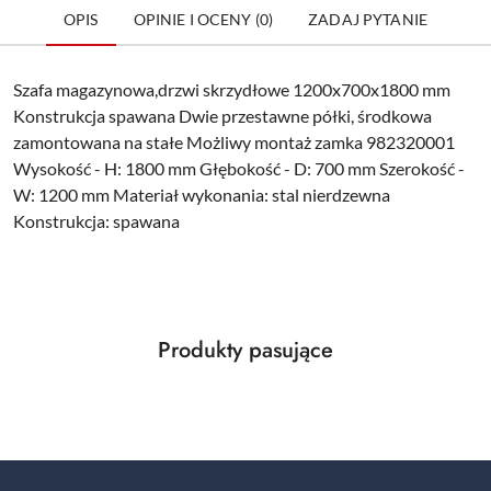
OPIS
OPINIE I OCENY (0)
ZADAJ PYTANIE
Szafa magazynowa,drzwi skrzydłowe 1200x700x1800 mm
Konstrukcja spawana Dwie przestawne półki, środkowa
zamontowana na stałe Możliwy montaż zamka 982320001
Wysokość - H: 1800 mm Głębokość - D: 700 mm Szerokość -
W: 1200 mm Materiał wykonania: stal nierdzewna
Konstrukcja: spawana
Produkty
Produkty pasujące
Pomiń karuzelę produktów
o
statusie: