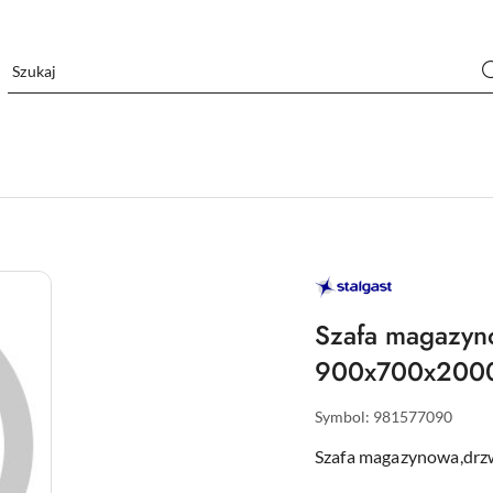
STALGAST
–
WYPOSAŻENIE
DLA
Szafa magazyn
GASTRONOMII
900x700x200
Symbol:
981577090
Szafa magazynowa,dr