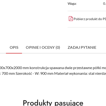
Waga:
0
Pobierz produkt do 
OPIS
OPINIE I OCENY (0)
ZADAJ PYTANIE
900x700x2000 mm konstrukcja spawana dwie przestawne półki 
 700 mm Szerokość - W: 900 mm Materiał wykonania: stal nierd
Produkty
Produkty pasujące