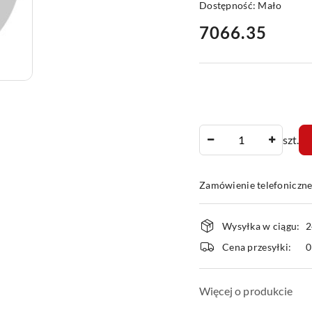
Dostępność:
Mało
cena:
7066.35
Ilość
szt.
Zamówienie telefoniczn
Dostępność
Wysyłka w ciągu:
2
i
Cena przesyłki:
dostawa
Więcej o produkcie