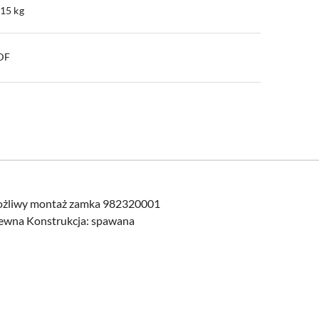
.15 kg
PDF
możliwy montaż zamka 982320001
zewna Konstrukcja: spawana