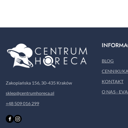
INFORMA
BLOG
CENNIKI/K
KONTAKT
Zakopiańska 156, 30-435 Kraków
O NAS - EV
sklep@centrumhoreca.pl
+48 509 016 299