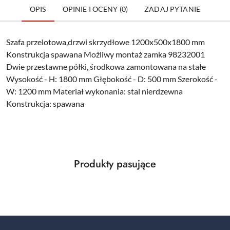
OPIS
OPINIE I OCENY (0)
ZADAJ PYTANIE
Szafa przelotowa,drzwi skrzydłowe 1200x500x1800 mm
Konstrukcja spawana Możliwy montaż zamka 98232001
Dwie przestawne półki, środkowa zamontowana na stałe
Wysokość - H: 1800 mm Głębokość - D: 500 mm Szerokość -
W: 1200 mm Materiał wykonania: stal nierdzewna
Konstrukcja: spawana
Produkty
Produkty pasujące
Pomiń karuzelę produktów
o
statusie: