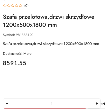
WYPOSAŻENIE
(0)
DLA
GASTRONOMII
Szafa przelotowa,drzwi skrzydłowe
1200x500x1800 mm
Symbol:
981585120
Szafa przelotowa,drzwi skrzydłowe 1200x500x1800 mm
Dostępność:
Mało
cena:
8591.55
Ilość
szt.