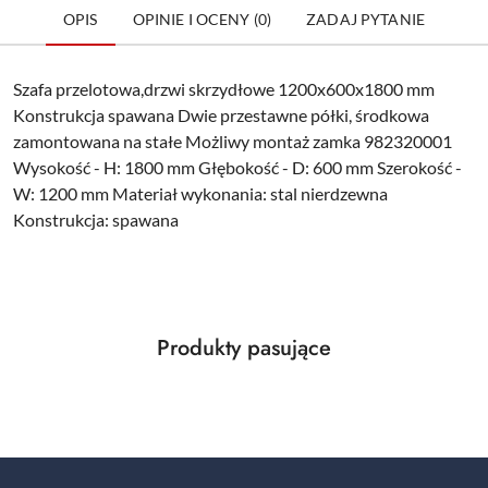
OPIS
OPINIE I OCENY (0)
ZADAJ PYTANIE
Szafa przelotowa,drzwi skrzydłowe 1200x600x1800 mm
Konstrukcja spawana Dwie przestawne półki, środkowa
zamontowana na stałe Możliwy montaż zamka 982320001
Wysokość - H: 1800 mm Głębokość - D: 600 mm Szerokość -
W: 1200 mm Materiał wykonania: stal nierdzewna
Konstrukcja: spawana
Produkty
Produkty pasujące
Pomiń karuzelę produktów
o
statusie: