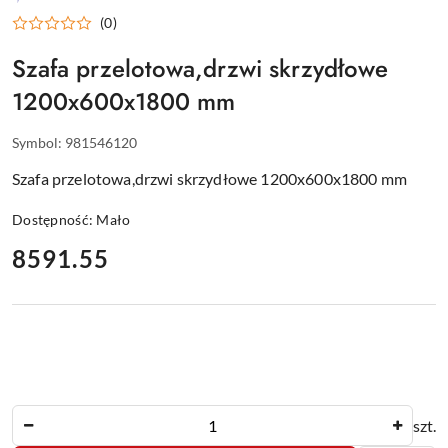
WYPOSAŻENIE
(0)
DLA
GASTRONOMII
Szafa przelotowa,drzwi skrzydłowe
1200x600x1800 mm
Symbol:
981546120
Szafa przelotowa,drzwi skrzydłowe 1200x600x1800 mm
Dostępność:
Mało
cena:
8591.55
Ilość
szt.