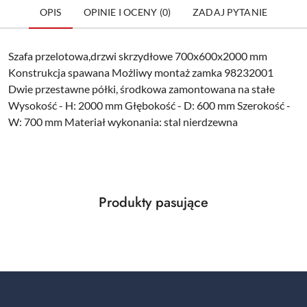
OPIS
OPINIE I OCENY (0)
ZADAJ PYTANIE
Szafa przelotowa,drzwi skrzydłowe 700x600x2000 mm
Konstrukcja spawana Możliwy montaż zamka 98232001
Dwie przestawne półki, środkowa zamontowana na stałe
Wysokość - H: 2000 mm Głębokość - D: 600 mm Szerokość -
W: 700 mm Materiał wykonania: stal nierdzewna
Produkty
Produkty pasujące
Pomiń karuzelę produktów
o
statusie: