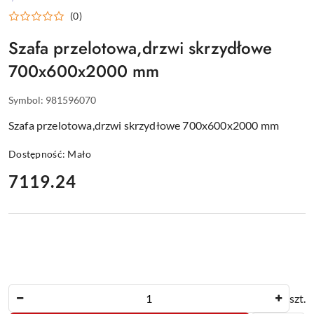
WYPOSAŻENIE
(0)
DLA
GASTRONOMII
Szafa przelotowa,drzwi skrzydłowe
700x600x2000 mm
Symbol:
981596070
Szafa przelotowa,drzwi skrzydłowe 700x600x2000 mm
Dostępność:
Mało
cena:
7119.24
Ilość
szt.