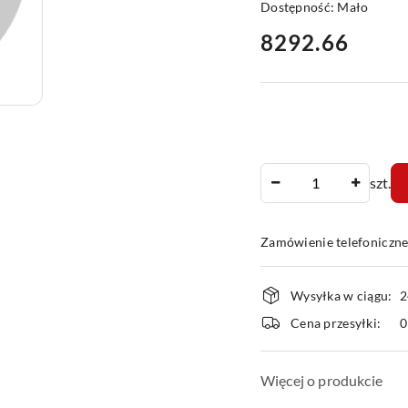
Dostępność:
Mało
cena:
8292.66
Ilość
szt.
Zamówienie telefoniczn
Dostępność
Wysyłka w ciągu:
2
i
Cena przesyłki:
dostawa
Więcej o produkcie