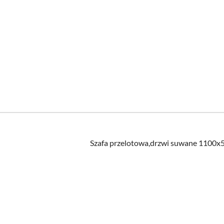
Szafa przelotowa,drzwi suwane 1100
Pomiń karuzelę produktów