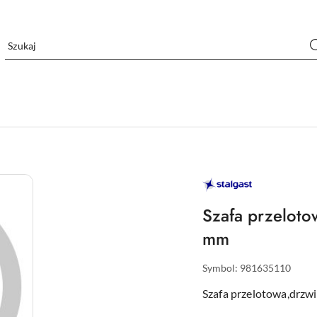
STALGAST
–
WYPOSAŻENIE
DLA
Szafa przelot
GASTRONOMII
mm
Symbol:
981635110
Szafa przelotowa,drz