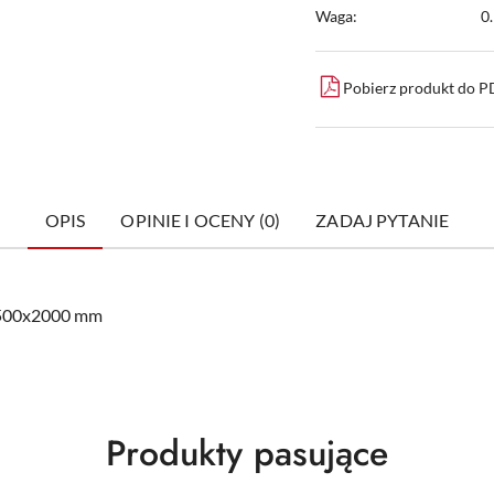
Waga:
0
Pobierz produkt do 
OPIS
OPINIE I OCENY (0)
ZADAJ PYTANIE
x500x2000 mm
Produkty
Produkty pasujące